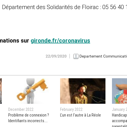
Département des Solidarités de Floirac : 05 56 40 
rmations sur
gironde.fr/coronavirus
22/09/2020
Departement Communicat
December 2022
February 2022
January 
Problème de connexion ?
L'un est l'autre à La Réole
Handicap
Identifiants incorrects....
accompa
parentali