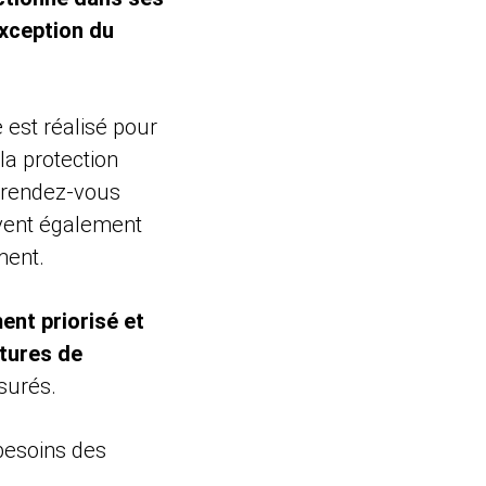
exception du
 est réalisé pour
 la protection
r rendez-vous
uvent également
ment.
ent priorisé et
ptures de
surés.
besoins des