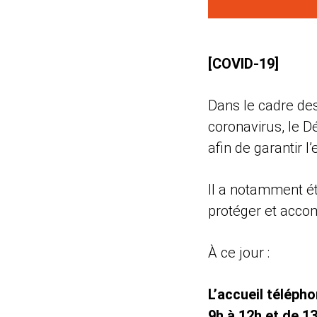
[COVID-19]
Dans le cadre des
coronavirus, le Dé
afin de garantir l
Il a notamment ét
protéger et acco
À ce jour :
L’accueil téléph
9h à 12h et de 1