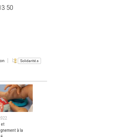
13 50
ion
Solidarité.s
2022
 et
gnement à la
té