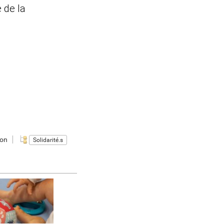
 de la
.
ion
Solidarité.s