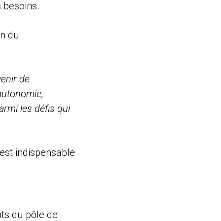
 besoins.
on du
venir de
autonomie,
rmi les défis qui
 est indispensable
nts du pôle de