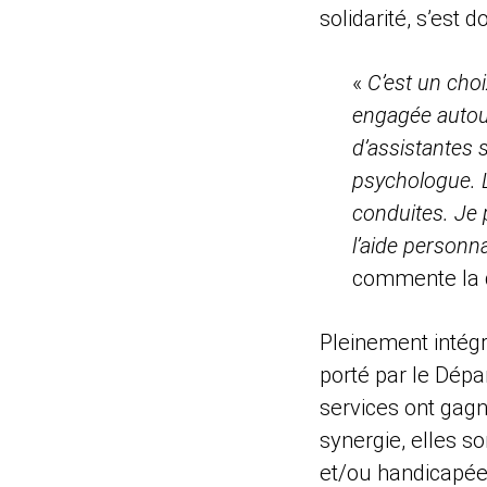
solidarité, s’es
«
C’est un cho
engagée autour
d’assistantes 
psychologue. 
conduites. Je p
l’aide person
commente la d
Pleinement intég
porté par le Dépa
services ont gagné
synergie, elles so
et/ou handicapée