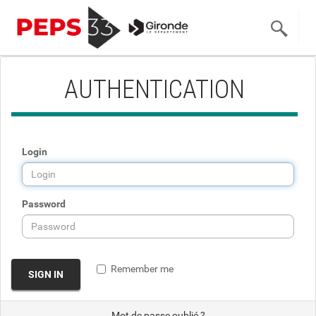
AUTHENTICATION
Login
Password
Remember me
SIGN IN
Mot de passe oublié ?