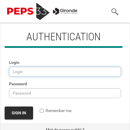
AUTHENTICATION
Login
Password
Remember me
SIGN IN
Mot de passe oublié ?