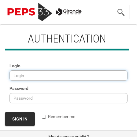
AUTHENTICATION
Login
Password
Remember me
SIGN IN
Mot de passe oublié ?