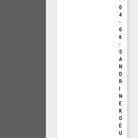
0
4
-
0
6
-
S
A
N
D
R
I
N
E
K
O
E
U