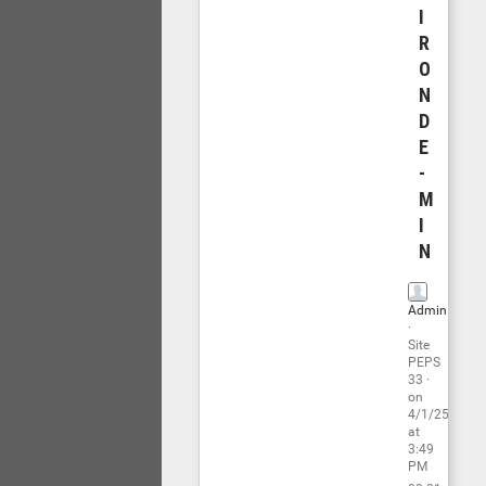
I
R
O
N
D
E
-
M
I
N
Admin
·
Site
PEPS
33
·
on
4/1/25
at
3:49
PM