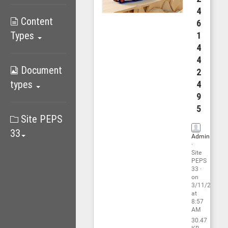
4
Content
6
Types
1
4
4
Document
2
types
4
9
5
Site PEPS
33
Admin
·
Site
PEPS
33
·
on
3/11/26
at
8:57
AM
30.47