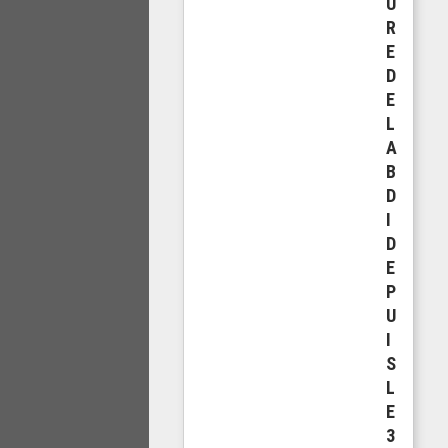
U
R
E
D
E
L
A
B
D
I
D
E
P
U
I
S
L
E
3