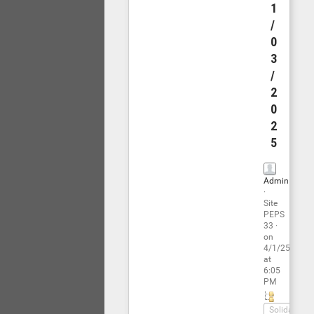
1
/
0
3
/
2
0
2
5
Admin
·
Site
PEPS
33
·
on
4/1/25
at
6:05
PM
Solidarité.s