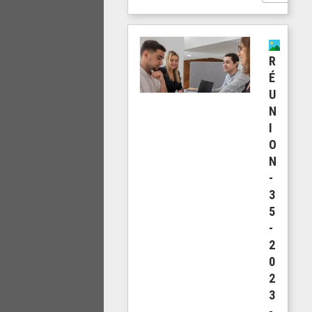
R
É
U
N
I
O
N
-
3
5
-
2
0
2
3
-