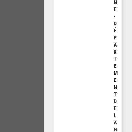
N
E
-
D
É
P
A
R
T
E
M
E
N
T
D
E
L
A
G